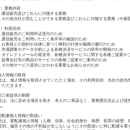
1）業務内容
.通信販売及びこれらに付随する業務
.その他当社が営むことができる業務及びこれらに付随する業務（今後
2）利用目的
.通信販売のご利用申込受付のため
.通信販売をご利用いただく条件等の確認のため
.お客様との契約や法律に基づく権利の行使や義務の履行のため
.市場調査やデータ分析による各種決済サービスの研究や開発のため
.ダイレクトメールの発送等、各種決済サービスに関する各種ご提案や
.提携会社等の商品やサービスの各種ご提案やご案内のため
.その他サービス提供にかかわる重要なお知らせのため
.個人情報の取得
社は、個人情報を取得させていただく場合、その利用目的、当社の担当
いただきます。
.第三者提供の制限
社は、法に定める場合を除き、本人のご承諾なく、業務委託先および提
ん。
.要配慮個人情報の取扱い
社は、要配慮個人情報（人種、信条、社会的身分、病歴、犯罪の経歴、
差別、偏見その他の不利益が生じないようにその取扱いに特に配慮を要