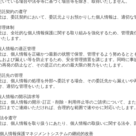
だいている場合や法令等に基づく場合等を除き、取得いたしません。
.委託契約の遵守
社は、委託契約において、委託元よりお預かりした個人情報は、適切な
.管理体制
社は、全社的な個人情報保護に関する取り組みを強化するため、管理責
いたします。
.個人情報の適正管理
社は、個人情報を正確かつ最新の状態で保管、管理するよう努めるとと
んおよび漏えい等を防止するため、安全管理措置を講じます。同時に事
の再発の防止など、その是正のための最大限の努力をいたします。
.委託先の管理
社は、個人情報の処理を外部へ委託する場合、その委託先から漏えいや
け、適切な管理をいたします。
.個人情報の開示請求等
社は、個人情報の開示･訂正・削除・利用停止等のご請求について、ま
窓口までご連絡いただければ、合理的な範囲で速やかに対応いたします
0.法令遵守
社は、個人情報を取り扱うにあたり、個人情報の取扱いに関する法令、
1.個人情報保護マネジメントシステムの継続的改善