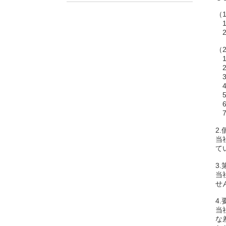
（
1
2
（
1
2
3
4
5
6
7
2
当
て
3
当
せ
4
当
な