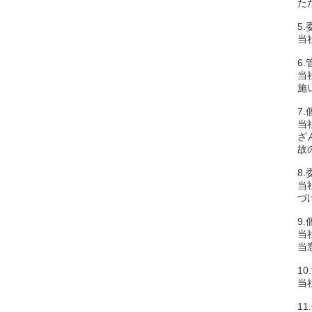
た
5
当
6
当
施
7
当
ざ
故
8
当
づ
9
当
当
1
当
1