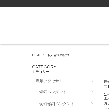
HOME
個人情報保護方針
CATEGORY
カテゴリー
螺鈿アクセサリー
螺
報
螺鈿ペンダント
1
当
お
琥珀螺鈿ペンダント
じ