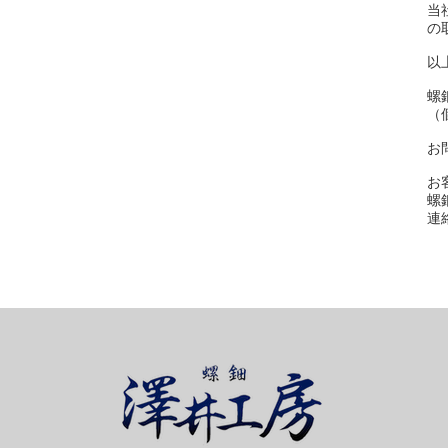
当
の
以
螺
（
お
お
螺
連絡